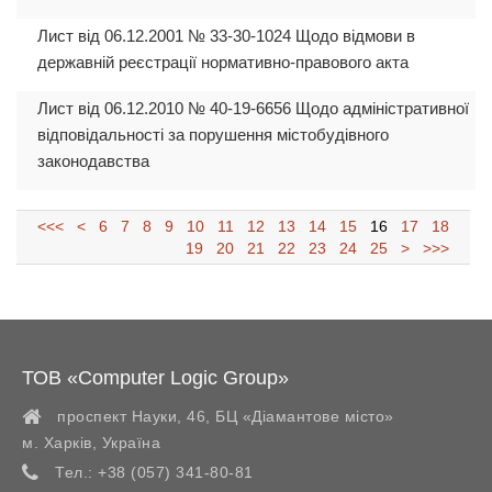
Лист від 06.12.2001 № 33-30-1024 Щодо відмови в
державній реєстрації нормативно-правового акта
Лист від 06.12.2010 № 40-19-6656 Щодо адміністративної
відповідальності за порушення містобудівного
законодавства
<<<
<
6
7
8
9
10
11
12
13
14
15
16
17
18
19
20
21
22
23
24
25
>
>>>
ТОВ «Computer Logic Group»
проспект Науки, 46, БЦ «Діамантове місто»
м. Харків
,
Україна
Тел.:
+38 (057) 341-80-81