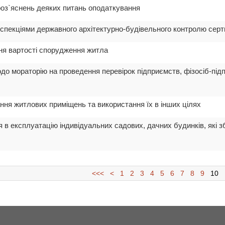
роз`яснень деяких питань оподаткування
нспекціями державного архітектурно-будівельного контролю серт
ня вартості спорудження житла
одо мораторію на проведення перевірок підприємств, фізосіб-під
ння житлових приміщень та використання їх в інших цілях
 в експлуатацію індивідуальних садових, дачних будинків, які 
<<<
<
1
2
3
4
5
6
7
8
9
10