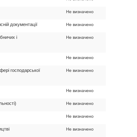
Не визначено
сній документації
Не визначено
бничих і
Не визначено
Не визначено
фері господарської
Не визначено
Не визначено
льності)
Не визначено
Не визначено
ицтві
Не визначено