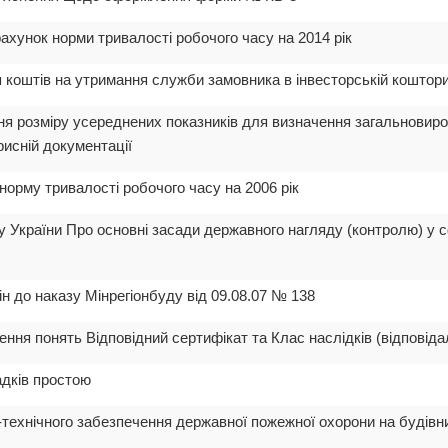
рахунок норми тривалості робочого часу на 2014 рік
я коштів на утримання служби замовника в інвесторській коштори
ня розміру усереднених показників для визначення загальновиро
рисній документації
 норму тривалості робочого часу на 2006 рік
у України Про основні засади державного нагляду (контролю) у с
ін до наказу Мінрегіонбуду від 09.08.07 № 138
ння понять Відповідний сертифікат та Клас наслідків (відповіда
адків простою
-технічного забезпечення державної пожежної охорони на будівн