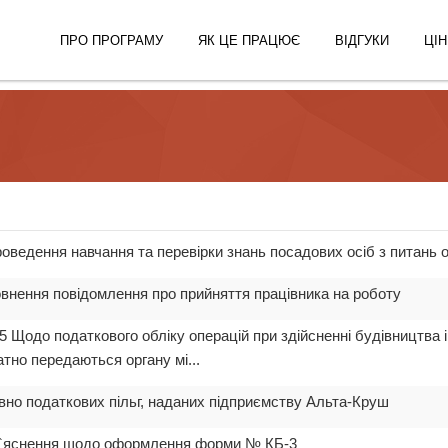
ПРО ПРОГРАМУ
ЯК ЦЕ ПРАЦЮЄ
ВІДГУКИ
ЦІН
роведення навчання та перевірки знань посадових осіб з питань 
овнення повідомлення про прийняття працівника на роботу
15 Щодо податкового обліку операцій при здійсненні будівництва
атно передаються органу мі...
овно податкових пільг, наданих підприємству Альта-Круш
роз`яснення щодо оформлення форми № КБ-3