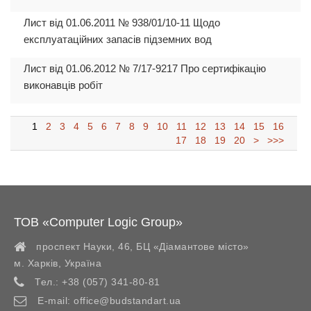
Лист від 01.06.2011 № 938/01/10-11 Щодо
експлуатаційних запасів підземних вод
Лист від 01.06.2012 № 7/17-9217 Про сертифікацію
виконавців робіт
1
2
3
4
5
6
7
8
9
10
11
12
13
14
15
16
17
18
19
20
>
>>>
ТОВ «Computer Logic Group»
проспект Науки, 46, БЦ «Діамантове місто»
м. Харків
,
Україна
Тел.:
+38 (057) 341-80-81
E-mail:
office@budstandart.ua