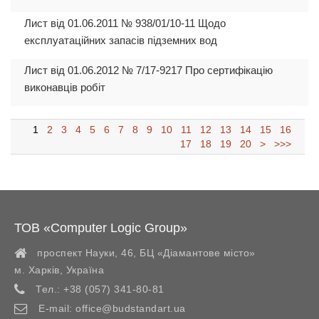
Лист від 01.06.2011 № 938/01/10-11 Щодо
експлуатаційних запасів підземних вод
Лист від 01.06.2012 № 7/17-9217 Про сертифікацію
виконавців робіт
1
2
3
4
5
6
7
8
9
10
11
12
13
14
15
16
17
18
19
20
>
>>>
ТОВ «Computer Logic Group»
проспект Науки, 46, БЦ «Діамантове місто»
м. Харків
,
Україна
Тел.:
+38 (057) 341-80-81
E-mail:
office@budstandart.ua