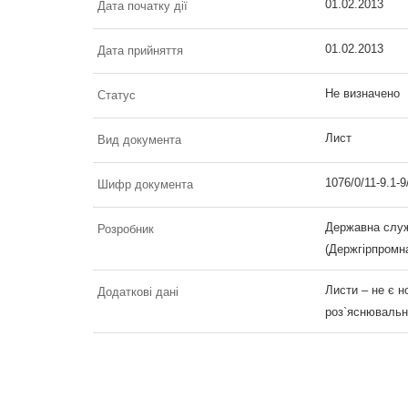
01.02.2013
Дата початку дії
01.02.2013
Дата прийняття
Не визначено
Статус
Лист
Вид документа
1076/0/11-9.1-9
Шифр документа
Державна служ
Розробник
(Держгірпромн
Листи – не є 
Додаткові дані
роз`яснювальн