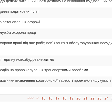
одо деяких питань чинності дозволу на виконання будівельних ро
дання податкових пільг
до встановлення огорожі
служби охорони працi
хорони працi пiд час робiт, пов`язаних з обслуговуванням посуди
ня терміну новозбудоване житло
 водіїв на право керування транспортними засобами
 показники визначення кошторисної вартості проектно-вишукуваль
<<<
<
15
16
17
18
19
20
21
22
23
24