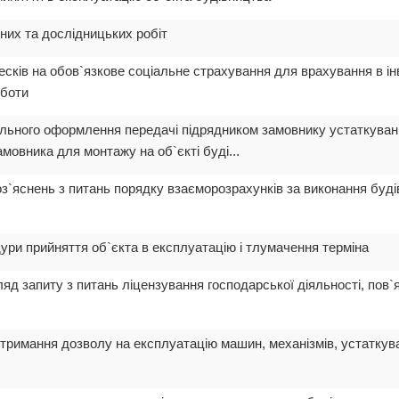
тних та дослідницьких робіт
есків на обов`язкове соціальне страхування для врахування в ін
оботи
ального оформлення передачі підрядником замовнику устаткуван
мовника для монтажу на об`єкті буді...
оз`яснень з питань порядку взаєморозрахунків за виконання бу
ури прийняття об`єкта в експлуатацію і тлумачення терміна
ляд запиту з питань ліцензування господарської діяльності, пов`
отримання дозволу на експлуатацію машин, механізмів, устаткув