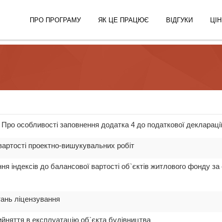
ПРО ПРОГРАМУ
ЯК ЦЕ ПРАЦЮЄ
ВІДГУКИ
ЦІН
7 Про особливості заповнення додатка 4 до податкової декларації
вартості проектно-вишукувальних робіт
ня індексів до балансової вартості об`єктів житлового фонду за 
тань ліцензування
ийняття в експлуатацію об`єкта будівництва