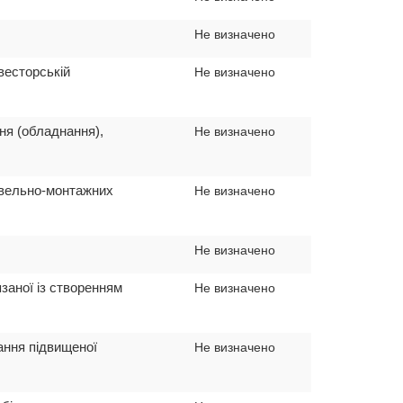
Не визначено
весторській
Не визначено
ня (обладнання),
Не визначено
дівельно-монтажних
Не визначено
Не визначено
язаної із створенням
Не визначено
ання підвищеної
Не визначено