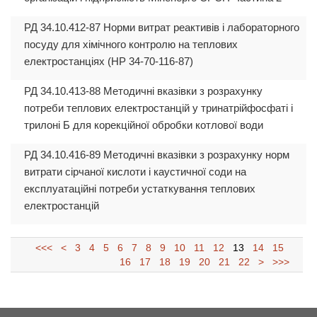
РД 34.10.412-87 Норми витрат реактивів і лабораторного
посуду для хімічного контролю на теплових
електростанціях (НР 34-70-116-87)
РД 34.10.413-88 Методичні вказівки з розрахунку
потреби теплових електростанцій у тринатрійфосфаті і
трилоні Б для корекційної обробки котлової води
РД 34.10.416-89 Методичні вказівки з розрахунку норм
витрати сірчаної кислоти і каустичної соди на
експлуатаційні потреби устаткування теплових
електростанцій
<<<
<
3
4
5
6
7
8
9
10
11
12
13
14
15
16
17
18
19
20
21
22
>
>>>