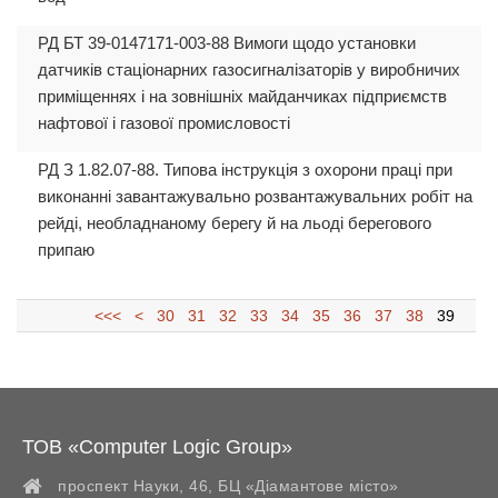
РД БТ 39-0147171-003-88 Вимоги щодо установки
датчиків стаціонарних газосигналізаторів у виробничих
приміщеннях і на зовнішніх майданчиках підприємств
нафтової і газової промисловості
РД З 1.82.07-88. Типова інструкція з охорони праці при
виконанні завантажувально розвантажувальних робіт на
рейді, необладнаному берегу й на льоді берегового
припаю
<<<
<
30
31
32
33
34
35
36
37
38
39
ТОВ «Computer Logic Group»
проспект Науки, 46, БЦ «Діамантове місто»