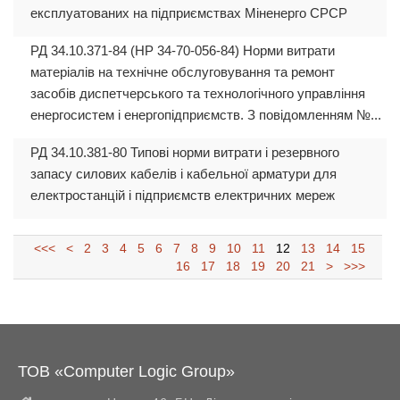
експлуатованих на підприємствах Міненерго СРСР
РД 34.10.371-84 (НР 34-70-056-84) Норми витрати
матеріалів на технічне обслуговування та ремонт
засобів диспетчерського та технологічного управління
енергосистем і енергопідприємств. З повідомленням №...
РД 34.10.381-80 Типові норми витрати і резервного
запасу силових кабелів і кабельної арматури для
електростанцій і підприємств електричних мереж
<<<
<
2
3
4
5
6
7
8
9
10
11
12
13
14
15
16
17
18
19
20
21
>
>>>
ТОВ «Computer Logic Group»