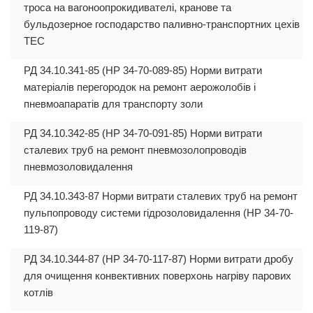
троса на вагоноопрокидивателі, кранове та
бульдозерное господарство паливно-транспортних цехів
ТЕС
РД 34.10.341-85 (НР 34-70-089-85) Норми витрати
матеріалів перегородок на ремонт аерожолобів і
пневмоапаратів для транспорту золи
РД 34.10.342-85 (НР 34-70-091-85) Норми витрати
сталевих труб на ремонт пневмозолопроводів
пневмозоловидалення
РД 34.10.343-87 Норми витрати сталевих труб на ремонт
пульпопроводу системи гідрозоловидалення (НР 34-70-
119-87)
РД 34.10.344-87 (НР 34-70-117-87) Норми витрати дробу
для очищення конвективних поверхонь нагріву парових
котлів