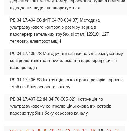
дефектоскопії металу камер пароохолоджувача в місцях
підведення води, що впорскується
РД 34.17.404-86 (МТ 34-70-034-87) Методика
ультразвукового контролю розміру зерна в
пароперегрівательних трубах зі сталі 12Х18Н12Т
теплових електростанцій
РД 34.17.405-78 Методичні вказівки по ультразвуковому
контролю товстостінних елементів пароперегрівачів і
паропроводів
РД 34.17.406-83 Інструкція по контролю роторів парових
турбін з боку осьового каналу
РД 34.17.407-82 (И 34-70-005-82) Інструкція по
ультразвуковому контролю цільнокованих роторів
парових турбін з боку осьового каналу
<<<
<
6
7
8
9
10
11
12
13
14
15
16
17
18