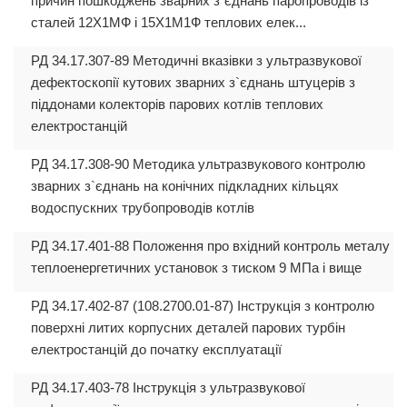
причин пошкоджень зварних з`єднань паропроводів із
сталей 12X1МФ і 15Х1М1Ф теплових елек...
РД 34.17.307-89 Методичні вказівки з ультразвукової
дефектоскопії кутових зварних з`єднань штуцерів з
піддонами колекторів парових котлів теплових
електростанцій
РД 34.17.308-90 Методика ультразвукового контролю
зварних з`єднань на конічних підкладних кільцях
водоспускних трубопроводів котлів
РД 34.17.401-88 Положення про вхідний контроль металу
теплоенергетичних установок з тиском 9 МПа і вище
РД 34.17.402-87 (108.2700.01-87) Інструкція з контролю
поверхні литих корпусних деталей парових турбін
електростанцій до початку експлуатації
РД 34.17.403-78 Інструкція з ультразвукової