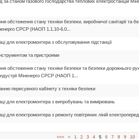
д за станом газового господарства теплових електростанцій Мін
ення обстеження стану техніки безпеки, виробничої санітарії та 
ненерго СРСР (НАОП 1.1.10-6.0...
раці для електромонтера з обслуговування підстанції
 інструментом та пристроями
ення обстеження стану техніки безпеки та безпеки дорожнього ру
індустрії Міненерго СРСР (НАОП 1...
анню пересувного кабінету з техніки безпеки
раці для електромонтера з випробувань та вимірювань
раці для електромонтера з ремонту повітряних ліній електроперед
<<<
<
1
2
3
4
5
6
7
8
9
10