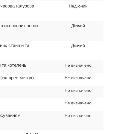
мчасова галузева
Недіючий
 в охоронних зонах
Діючий
них станцій та
Діючий
й та котелень
Не визначено
 (експрес-метод)
Не визначено
Не визначено
Не визначено
тосуванням
Не визначено