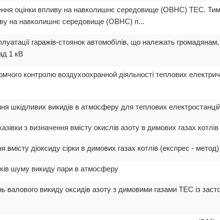
дення оцінки впливу на навколишнє середовище (ОВНС) ТЕС. Ти
иву на навколишнє середовище (ОВНС) п...
сплуатації гаражів-стоянок автомобілів, що належать громадянам,
ад 1 кВ
домчого контролю воздухоохранной діяльності теплових електрич
ання шкідливих викидів в атмосферу для теплових електростанці
азівки з визначення вмісту окислів азоту в димових газах котлів
я вмісту діоксиду сірки в димових газах котлів (експрес - метод)
ків шуму викиду пари в атмосферу
ь валового викиду оксидів азоту з димовими газами ТЕС із зас