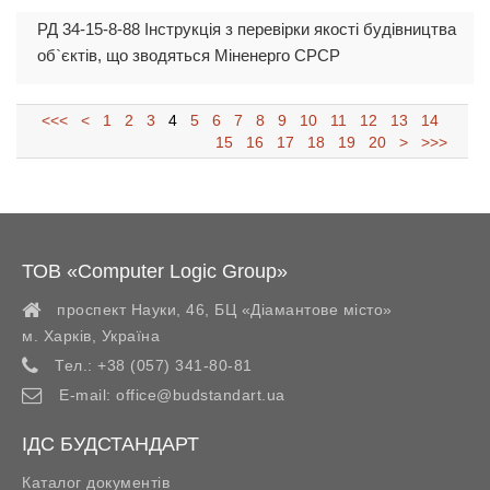
РД 34-15-8-88 Інструкція з перевірки якості будівництва
об`єктів, що зводяться Міненерго СРСР
<<<
<
1
2
3
4
5
6
7
8
9
10
11
12
13
14
15
16
17
18
19
20
>
>>>
ТОВ «Computer Logic Group»
проспект Науки, 46, БЦ «Діамантове місто»
м. Харків
,
Україна
Тел.:
+38 (057) 341-80-81
E-mail:
office@budstandart.ua
ІДС БУДСТАНДАРТ
Каталог документів