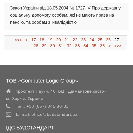
Закон України від 18.05.2004 № 1727-IV Про державну
соціальну допомогу особам, які не мають права на
пенсію, та особам з інвалідністю
<<<
<
17
18
19
20
21
22
23
24
25
26
27
28
29
30
31
32
33
34
35
36
>
>>>
ТОВ «Computer Logic Group»
проспект Науки, 46, БЦ «Діамантове місто»
м. Харків
,
Україна
Тел.:
+38 (057) 341-80-81
E-mail:
office@budstandart.ua
ІДС БУДСТАНДАРТ