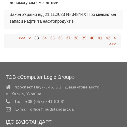
допомогу сім`ям з дітьми
Закон України від 21.11.2023 № 3484-IX Про мінімальні
запаси нафти та нафтопродуктів
<<<
<
33
34
35
36
37
38
39
40
41
42
>
>>>
ТОВ «Computer Logic Group»
проспект Науки, 46, БЦ «Діамантове місто»
м. Харків
,
Україна
Тел.:
+38 (057) 341-80-81
E-mail:
office@budstandart.ua
ІДС БУДСТАНДАРТ