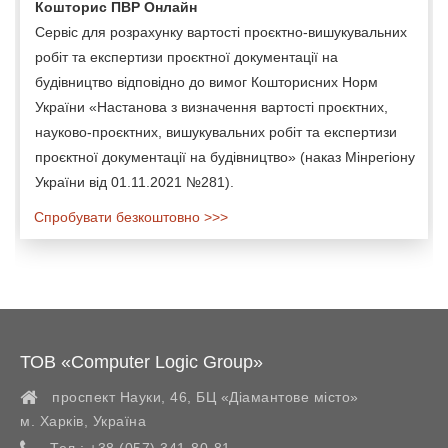
Кошторис ПВР Онлайн
Сервіс для розрахунку вартості проєктно-вишукувальних
робіт та експертизи проєктної документації на
будівництво відповідно до вимог Кошторисних Норм
України «Настанова з визначення вартості проєктних,
науково-проєктних, вишукувальних робіт та експертизи
проєктної документації на будівництво» (наказ Мінрегіону
України від 01.11.2021 №281).
Спробувати безкоштовно >>>
ТОВ «Computer Logic Group»
проспект Науки, 46, БЦ «Діамантове місто»
м. Харків
,
Україна
Тел.:
+38 (057) 341-80-81