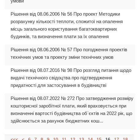
умови
Рішення від 08.06.2006 № 56 Про проект Методики
розрахунку кількості теплоти, спожитої на опалення
місць загального користування багатоквартирних
будинків, та визначення плати за їх опалення
Рішення від 08.06.2006 № 57 Про погодження проектів
технічних умов та проекту зміни технічних умов
Рішення від 08.07.2016 № 98 Про розгляд питання щодо
видачі технічного свідоцтва про підтвердження
придатності для застосування в будівництві
Рішення від 08.07.2022 № 272 Про затвердження розміру
кошторисної заробітної плати, який враховується при
визначенні вартості будівництва об`єктів на 2022 рік, що
здійснюється за рахунок бюджетних кош...
<<<
<
6
7
8
9
10
11
12
13
14
15
16
17
18