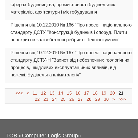
сферах будівництва, промисловості будівельних
матеріалів, архітектури і містобудування
Рішення від 10.12.2010 № 166 "Про проект національного
стандарту ДСТУ "Конструкції будинків і споруд. Плити
перекриттів залізобетонні ребристі. Технічні умови"
Рішення від 10.12.2010 № 167 "Про проект національного
стандарту ДСТУ-Н "Захист від небезпечних геологічних
процесів, шкідливих експлуатаційних впливів, від
пожежі. Будівельна кліматологія"
<<<
<
11
12
13
14
15
16
17
18
19
20
21
22
23
24
25
26
27
28
29
30
>
>>>
ТОВ «Computer Logic Group»