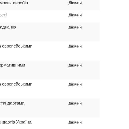
умових виробів
Діючий
ості
Діючий
ладнання
Діючий
та європейськими
Діючий
нормативними
Діючий
та європейськими
Діючий
 стандартами,
Діючий
ндартів України,
Діючий