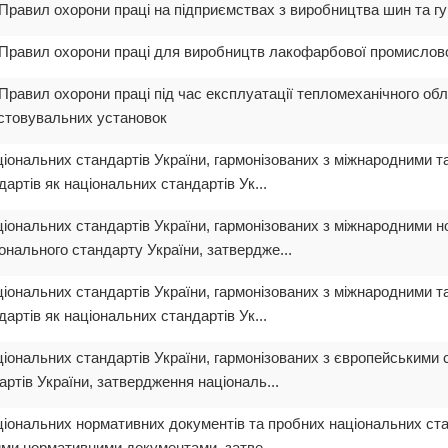
Правил охорони праці на підприємствах з виробництва шин та г
 Правил охорони праці для виробництв лакофарбової промислов
Правил охорони праці під час експлуатації тепломеханічного об
истовувальних установок
ціональних стандартів України, гармонізованих з міжнародними 
ртів як національних стандартів Ук...
ціональних стандартів України, гармонізованих з міжнародними 
онального стандарту України, затвердже...
ціональних стандартів України, гармонізованих з міжнародними 
ртів як національних стандартів Ук...
ціональних стандартів України, гармонізованих з європейськими
ртів України, затвердження національ...
ціональних нормативних документів та пробних національних ста
ими нормативними документами, затве...