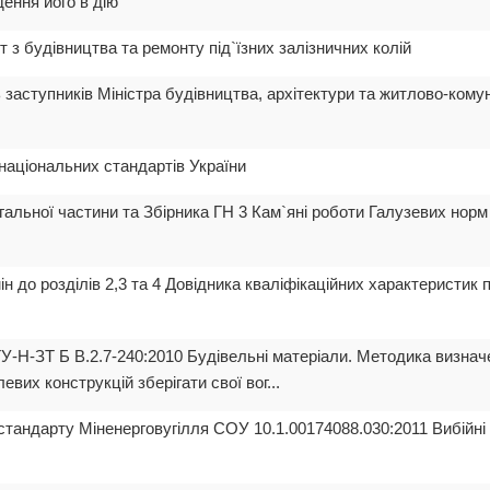
ення його в дію
 з будівництва та ремонту під`їзних залізничних колій
ь заступників Міністра будівництва, архітектури та житлово-кому
національних стандартів України
альної частини та Збірника ГН 3 Кам`яні роботи Галузевих норм 
н до розділів 2,3 та 4 Довідника кваліфікаційних характеристик 
У-Н-ЗТ Б В.2.7-240:2010 Будівельні матеріали. Методика визнач
вих конструкцій зберігати свої вог...
стандарту Міненерговугілля СОУ 10.1.00174088.030:2011 Вибійн