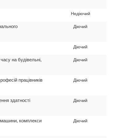
Недіючий
нального
Діючий
Діючий
часу на будівельні,
Діючий
професій працівників
Діючий
ення здатності
Діючий
і машини, комплекси
Діючий