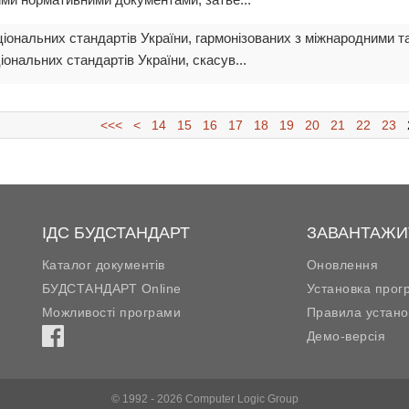
ціональних стандартів України, гармонізованих з міжнародними 
нальних стандартів України, скасув...
<<<
<
14
15
16
17
18
19
20
21
22
23
ІДС БУДСТАНДАРТ
ЗАВАНТАЖИ
Каталог документів
Оновлення
БУДСТАНДАРТ Online
Установка прог
Можливості програми
Правила устано
Демо-версія
© 1992 - 2026 Computer Logic Group