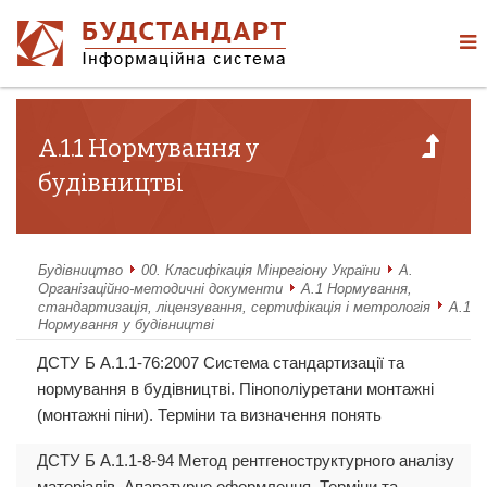
А.1.1 Нормування у
будівництві
Будівництво
00. Класифікація Мінрегіону України
А.
Організаційно-методичні документи
А.1 Нормування,
стандартизація, ліцензування, сертифікація і метрологія
А.1.1
Нормування у будівництві
ДСТУ Б А.1.1-76:2007 Система стандартизації та
нормування в будівництві. Пінополіуретани монтажні
(монтажні піни). Терміни та визначення понять
ДСТУ Б А.1.1-8-94 Метод рентгеноструктурного аналізу
матеріалів. Апаратурне оформлення. Терміни та