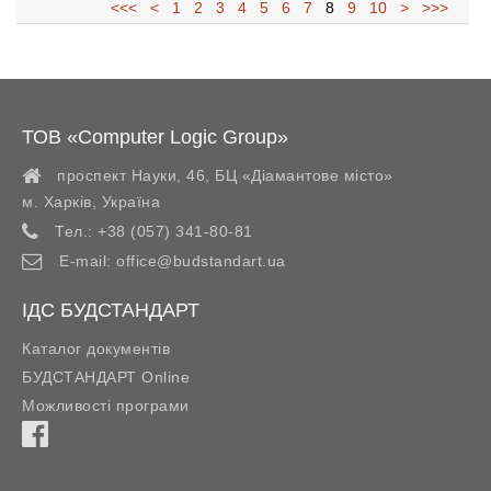
<<<
<
1
2
3
4
5
6
7
8
9
10
>
>>>
ТОВ «Computer Logic Group»
проспект Науки, 46, БЦ «Діамантове місто»
м. Харків
,
Україна
Тел.:
+38 (057) 341-80-81
E-mail:
office@budstandart.ua
ІДС БУДСТАНДАРТ
Каталог документів
БУДСТАНДАРТ Online
Можливості програми