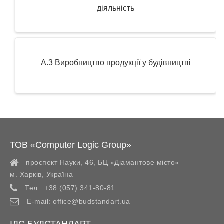
діяльність
А.3 Виробництво продукції у будівництві
ТОВ «Computer Logic Group»
проспект Науки, 46, БЦ «Діамантове місто»
м. Харків
,
Україна
Тел.:
+38 (057) 341-80-81
E-mail:
office@budstandart.ua
ІДС БУДСТАНДАРТ