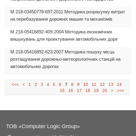
М 218-03450778-697:2011 Методика розрахунку витрат
на перебазування дорожніх машин та механізмів
М 218-05416892-409-2004 Методика економічних
вишукувань для проектування автомобільних доріг
М 218-05416892-623:2007 Методика пошуку місць
розтащування дорожньо-метеорологічних станцій на
автомобільних дорогах
<<<
<
1
2
3
4
5
6
7
8
9
10
11
12
13
14
15
16
17
18
19
20
>
>>>
ТОВ «Computer Logic Group»