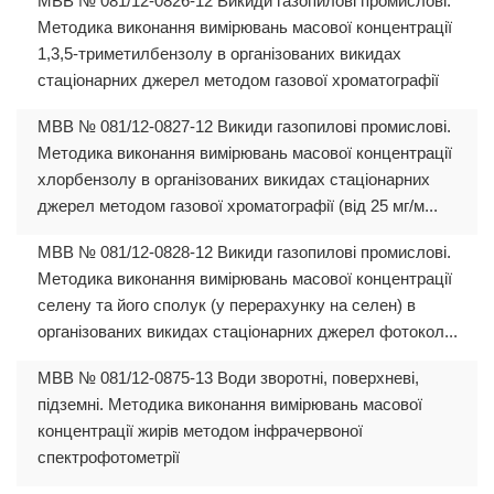
МВВ № 081/12-0826-12 Викиди газопилові промислові.
Методика виконання вимірювань масової концентрації
1,3,5-триметилбензолу в організованих викидах
стаціонарних джерел методом газової хроматографії
МВВ № 081/12-0827-12 Викиди газопилові промислові.
Методика виконання вимірювань масової концентрації
хлорбензолу в організованих викидах стаціонарних
джерел методом газової хроматографії (від 25 мг/м...
МВВ № 081/12-0828-12 Викиди газопилові промислові.
Методика виконання вимірювань масової концентрації
селену та його сполук (у перерахунку на селен) в
організованих викидах стаціонарних джерел фотокол...
МВВ № 081/12-0875-13 Води зворотні, поверхневі,
підземні. Методика виконання вимірювань масової
концентрації жирів методом інфрачервоної
спектрофотометрії