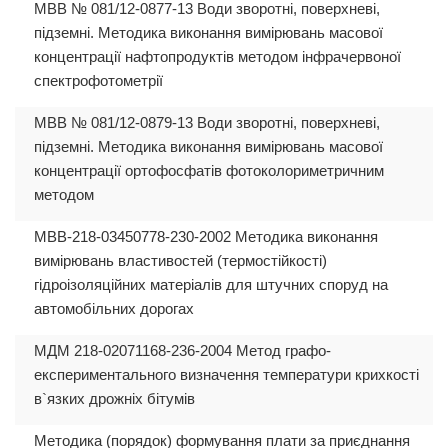
МВВ № 081/12-0877-13 Води зворотні, поверхневі,
підземні. Методика виконання вимірювань масової
концентрації нафтопродуктів методом інфрачервоної
спектрофотометрії
МВВ № 081/12-0879-13 Води зворотні, поверхневі,
підземні. Методика виконання вимірювань масової
концентрації ортофосфатів фотоколориметричним
методом
МВВ-218-03450778-230-2002 Методика виконання
вимірювань властивостей (термостійкості)
гідроізоляційних матеріалів для штучних споруд на
автомобільних дорогах
МДМ 218-02071168-236-2004 Метод графо-
експериментального визначення температури крихкості
в`язких дрожніх бітумів
Методика (порядок) формування плати за приєднання