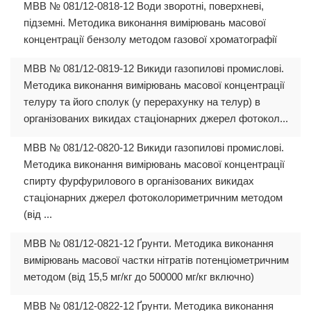
МВВ № 081/12-0818-12 Води зворотні, поверхневі,
підземні. Методика виконання вимірювань масової
концентрації бензолу методом газової хроматографії
МВВ № 081/12-0819-12 Викиди газопилові промислові.
Методика виконання вимірювань масової концентрації
телуру та його сполук (у перерахунку на телур) в
організованих викидах стаціонарних джерел фотокол...
МВВ № 081/12-0820-12 Викиди газопилові промислові.
Методика виконання вимірювань масової концентрації
спирту фурфурилового в організованих викидах
стаціонарних джерел фотоколориметричним методом
(від ...
МВВ № 081/12-0821-12 Ґрунти. Методика виконання
вимірювань масової частки нітратів потенціометричним
методом (від 15,5 мг/кг до 500000 мг/кг включно)
МВВ № 081/12-0822-12 Ґрунти. Методика виконання