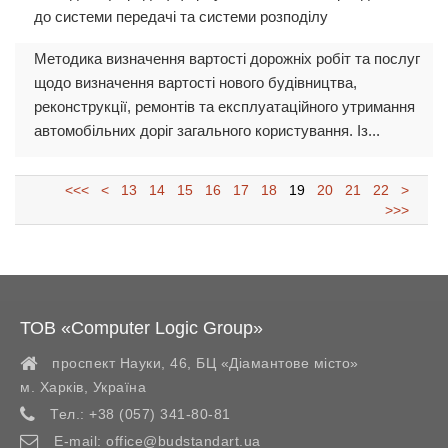
до системи передачі та системи розподілу
Методика визначення вартості дорожніх робіт та послуг
щодо визначення вартості нового будівництва,
реконструкції, ремонтів та експлуатаційного утримання
автомобільних доріг загального користування. Із...
<<<
<
13
14
15
16
17
18
19
20
21
22
>
>>>
ТОВ «Computer Logic Group»
проспект Науки, 46, БЦ «Діамантове місто»
м. Харків
,
Україна
Тел.:
+38 (057) 341-80-81
E-mail:
office@budstandart.ua