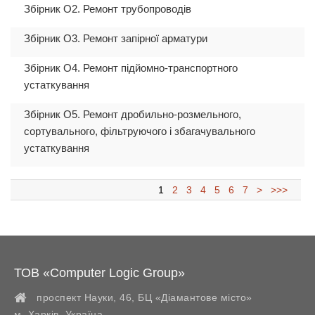
Збірник О2. Ремонт трубопроводів
Збірник О3. Ремонт запірної арматури
Збірник О4. Ремонт підйомно-транспортного
устаткування
Збірник О5. Ремонт дробильно-розмельного,
сортувального, фільтруючого і збагачувального
устаткування
1
2
3
4
5
6
7
>
>>>
ТОВ «Computer Logic Group»
проспект Науки, 46, БЦ «Діамантове місто»
м. Харків
,
Україна