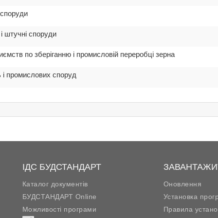
і споруди
 і штучні споруди
иємств по зберіганню і промисловій переробці зерна
ль і промислових споруд
ІДС БУДСТАНДАРТ
ЗАВАНТАЖИ
Каталог документів
Оновлення
БУДСТАНДАРТ Online
Установка прог
Можливості програми
Правила устано