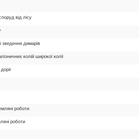
споруд від лісу
у
і зведення димарів
лізничних колій широкої колії
доріг
земляні роботи
мляні роботи