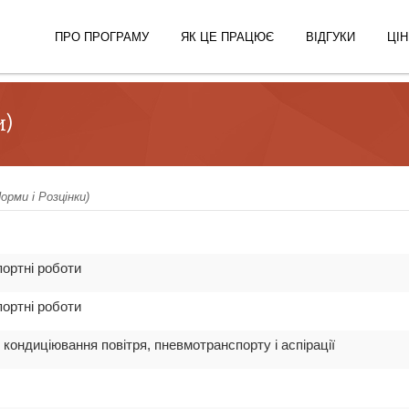
ПРО ПРОГРАМУ
ЯК ЦЕ ПРАЦЮЄ
ВІДГУКИ
ЦІН
и)
орми і Розцінки)
портні роботи
портні роботи
 кондиціювання повітря, пневмотранспорту і аспірації