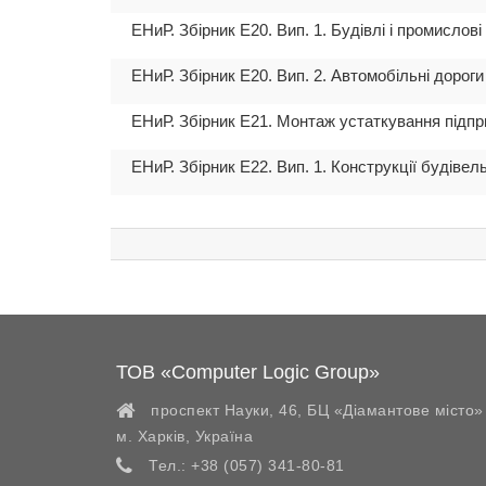
ЕНиР. Збірник Е20. Вип. 1. Будівлі і промислов
ЕНиР. Збірник Е20. Вип. 2. Автомобільні дороги
ЕНиР. Збірник Е21. Монтаж устаткування підпр
ЕНиР. Збірник Е22. Вип. 1. Конструкції будіве
ТОВ «Computer Logic Group»
проспект Науки, 46, БЦ «Діамантове місто»
м. Харків
,
Україна
Тел.:
+38 (057) 341-80-81