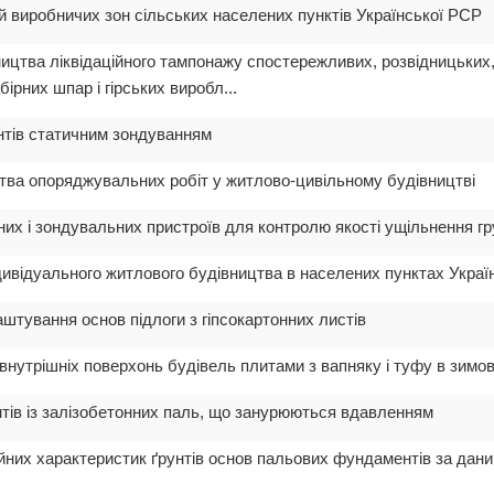
й виробничих зон сільських населених пунктів Української РСР
ництва ліквідаційного тампонажу спостережливих, розвідницьких, 
ірних шпар і гірських виробл...
нтів статичним зондуванням
цтва опоряджувальних робіт у житлово-цивільному будівництві
их і зондувальних пристроїв для контролю якості ущільнення гр
ивідуального житлового будівництва в населених пунктах Украї
штування основ підлоги з гіпсокартонних листів
внутрішніх поверхонь будівель плитами з вапняку і туфу в зимо
ів із залізобетонних паль, що занурюються вдавленням
них характеристик ґрунтів основ пальових фундаментів за даним