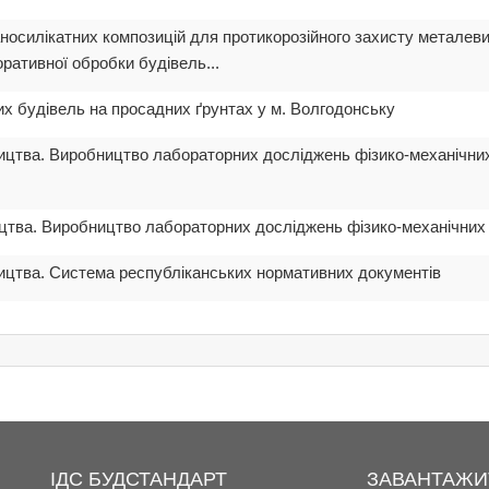
аносилікатних композицій для протикорозійного захисту металеви
оративної обробки будівель...
их будівель на просадних ґрунтах у м. Волгодонську
ництва. Виробництво лабораторних досліджень фізико-механічни
ицтва. Виробництво лабораторних досліджень фізико-механічних 
ництва. Система республіканських нормативних документів
ІДС БУДСТАНДАРТ
ЗАВАНТАЖИ