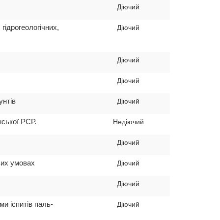
Діючий
гідрогеологічних,
Діючий
Діючий
Діючий
унтів
Діючий
нської РСР.
Недіючий
Діючий
вих умовах
Діючий
Діючий
и іспитів паль-
Діючий