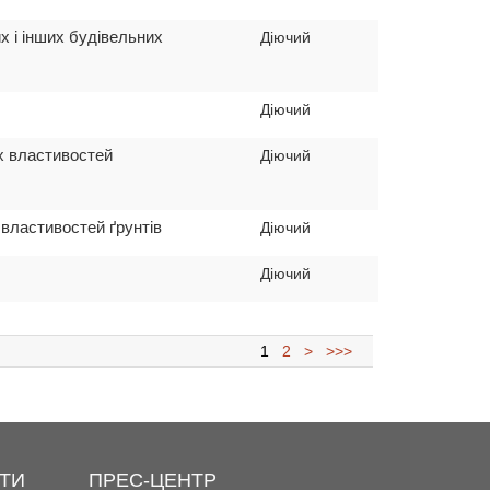
х і інших будівельних
Діючий
Діючий
х властивостей
Діючий
властивостей ґрунтів
Діючий
Діючий
1
2
>
>>>
ТИ
ПРЕС-ЦЕНТР