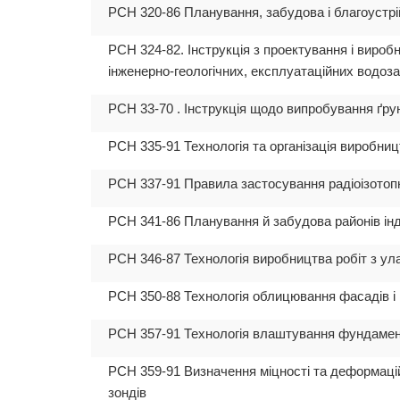
РСН 320-86 Планування, забудова і благоустрі
РСН 324-82. Інструкція з проектування і вироб
інженерно-геологічних, експлуатаційних водозаб
РСН 33-70 . Інструкція щодо випробування ґру
РСН 335-91 Технологія та організація виробни
РСН 337-91 Правила застосування радіоізотопн
РСН 341-86 Планування й забудова районів інд
РСН 346-87 Технологія виробництва робіт з ула
РСН 350-88 Технологія облицювання фасадів і 
РСН 357-91 Технологія влаштування фундамент
РСН 359-91 Визначення міцності та деформацій
зондів