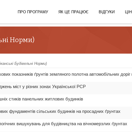
ПРО ПРОГРАМУ
ЯК ЦЕ ПРАЦЮЄ
ВІДГУКИ
ЦІН
льні Норми)
канські Будівельні Норми)
нкових показників ґрунтів земляного полотна автомобільних дорі
жень міст у різних зонах Української РСР
шніх стиків панельних житлових будинків
вих фундаментів сільських будинків на просадних ґрунтах
логічних вишукувань для будівництва на вічномерзлих ґрунтах