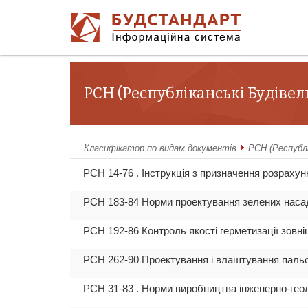
РСН (Республіканські Будіве
Класифікатор по видам документів
РСН (Республі
РСН 14-76 . Інструкція з призначення розраху
РСН 183-84 Норми проектування зелених насад
РСН 192-86 Контроль якості герметизації зовні
РСН 262-90 Проектування і влаштування пальо
РСН 31-83 . Норми виробництва інженерно-гео