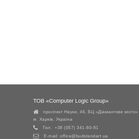
ТОВ «Computer Logic Group»
проспект Науки, 46, БЦ «Діамантове місто»
м. Харків
,
Україна
Тел.:
+38 (057) 341-80-81
E-mail:
office@budstandart.ua