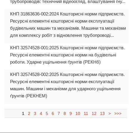
трубопроводів: технічний відеоогляд, влаштування гну...
КНП 31863636-002:2024 Кошторисні норми підприємств.
Ресурсні елементні кошторисні норми експлуатації
будівельних машин та механізмів. Машини та механізми
для комплексу робіт з відновлення трубопроводі...
КНП 32574528-001:2025 Кошторисні норми підприємств.
Ресурсні елементні кошторисні норми на будівельні
роботи. Ударне ущільнення ґрунтів (РЕКНб)
КНП 32574528-002:2025 Кошторисні норми підприємств.
Ресурсні елементні кошторисні норми експлуатації
машин. Машини і механізми для ударного ущільнення
ґрунтів (РЕКНЕМ)
1
2
3
4
5
6
7
8
9
10
11
12
13
>
>>>