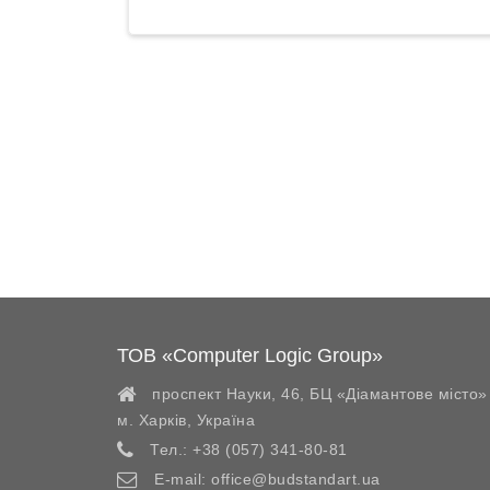
ТОВ «Computer Logic Group»
проспект Науки, 46, БЦ «Діамантове місто»
м. Харків
,
Україна
Тел.:
+38 (057) 341-80-81
E-mail:
office@budstandart.ua