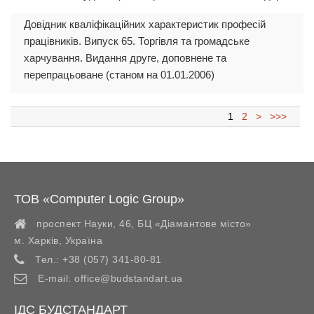
Довідник кваліфікаційних характеристик професій
працівників. Випуск 65. Торгівля та громадське
харчування. Видання друге, доповнене та
перепрацьоване (станом на 01.01.2006)
1
2
>
>>>
ТОВ «Computer Logic Group»
проспект Науки, 46, БЦ «Діамантове місто»
м. Харків
,
Україна
Тел.:
+38 (057) 341-80-81
E-mail:
office@budstandart.ua
ІДС БУДСТАНДАРТ