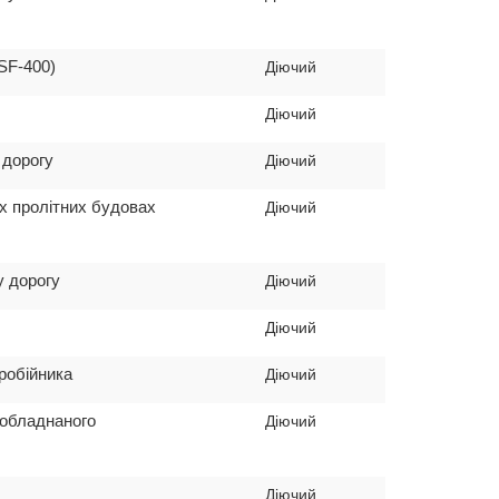
SF-400)
Діючий
Діючий
 дорогу
Діючий
их пролітних будовах
Діючий
у дорогу
Діючий
Діючий
робійника
Діючий
 обладнаного
Діючий
Діючий