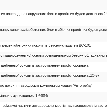
нних попередньо напружених блоків пролітних будов довжиною 2
 напружених залізобетонних блоків збірних пролітних будов дов
х цементобетонних покриттів бетоноукладачем ДС-101
го піщаноцементної основи розподільником бетону, обладнаним 
ї щебеневої основи із застосуванням профілюровника
ї щебеневої основи із застосуванням профілюровника ДС-97
ого покриття аеродромів комплектом машин "Автогрейд"
кріпних смуг машиною ТР-80-5
ї проїжджої частини автодорожніх мостів і шляхопроводів із зас