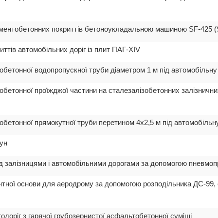
ементобетонних покриттів бетоноукладальною машиною SF-425 (
иттів автомобільних доріг із плит ПАГ-XIV
зобетонної водопропускної труби діаметром 1 м під автомобільну
зобетонної проїжджої частини на сталезалізобетонних залізничн
зобетонної прямокутної труби перетином 4х2,5 м під автомобільн
рун
ід залізницями і автомобільними дорогами за допомогою пневмоп
нтної основи для аеродрому за допомогою розподільника ДС-99,
одоріг з гарячої грубозернистої асфальтобетонної суміші