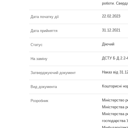
роботи. Свердл
22.02.2023
Дата початку дії
31.12.2021
Дата прийняття
Діючий
Статус
ДСТУ Б Д.2.2-
На заміну
Наказ від 31.
Затверджуючий документ
Кошторисні но
Вид документа
Міністерство р
Розробник
Міністерства р
Міністерства р
господарства У
Мінбудархітек