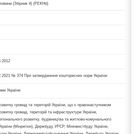
овини (Збірник 4) (РЕКНб)
4:2012
12.2021 № 374 Про затвердження кошторисних норм України
рми України
озвитку громад та територій України, що є правонаступником
озвитку громад, територій та інфраструктури України,
егіонального розвитку, будівництва та житлово-комунального
країни (Мінрегіон), Держбуду УРСР, Мінінвестбуду України,
тури України, Держкоммістобудування України, Держбуду України,