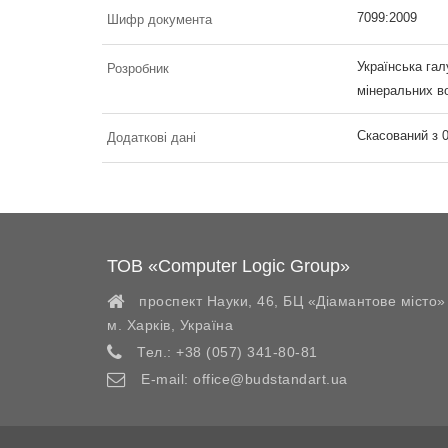
7099:2009
Шифр документа
Українська гал
Розробник
мінеральних 
Скасований з 0
Додаткові дані
ТОВ «Computer Logic Group»
проспект Науки, 46, БЦ «Діамантове місто»
м. Харків
,
Україна
Тел.:
+38 (057) 341-80-81
E-mail:
office@budstandart.ua