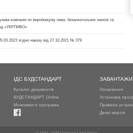
узева компанія по виробництву пива, безалкогольних напоїв та
вод «УКРПИВО»
5.03.2023 згідно наказу від 27.10.2021 № 379
ІДС БУДСТАНДАРТ
ЗАВАНТАЖИ
Каталог документів
Оновлення
БУДСТАНДАРТ Online
Установка прог
Можливості програми
Правила устано
Демо-версія