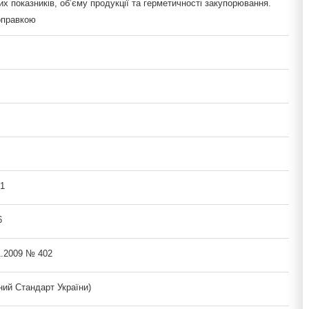
х показників, об’єму продукції та герметичності закупорювання.
оправкою
1
6
1.2009 № 402
ий Стандарт України)