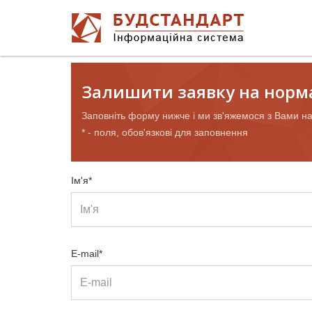
Залишити заявку на норм
Заповніть форму нижче і ми зв'яжемося з Вами н
* - поля, обов'язкові для заповнення
Ім'я*
E-mail*