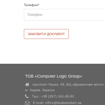
Телефон*
ТОВ «Computer Logic Group»
проспект Науки, 46, БЦ «Діамантове місто»
м. Харків
,
Україна
Тел.:
+38 (057) 341-80-81
E-mail:
office@budstandart.ua