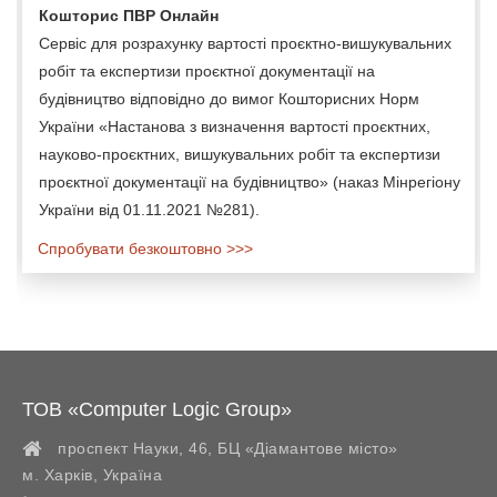
Кошторис ПВР Онлайн
Сервіс для розрахунку вартості проєктно-вишукувальних
робіт та експертизи проєктної документації на
будівництво відповідно до вимог Кошторисних Норм
України «Настанова з визначення вартості проєктних,
науково-проєктних, вишукувальних робіт та експертизи
проєктної документації на будівництво» (наказ Мінрегіону
України від 01.11.2021 №281).
Спробувати безкоштовно >>>
ТОВ «Computer Logic Group»
проспект Науки, 46, БЦ «Діамантове місто»
м. Харків
,
Україна