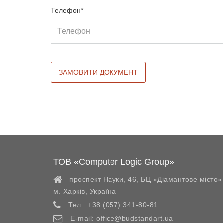
Телефон*
ТОВ «Computer Logic Group»
проспект Науки, 46, БЦ «Діамантове місто»
м. Харків
,
Україна
Тел.:
+38 (057) 341-80-81
E-mail:
office@budstandart.ua