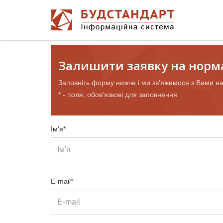
Залишити заявку на норм
Заповніть форму нижче і ми зв'яжемося з Вами н
* - поля, обов'язкові для заповнення
Ім'я*
E-mail*