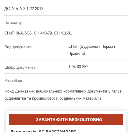
ДСТУ Б А.3.1-22:2013
На заміну
СНиП ІІІ-А.3-66, СН 440-79, СН 411-81
СНиП (Будівельні Норми і
Вид документа
Правила)
1.04.03-85*
Шифр документа
Розробник
Фонд Державних (національних) нормативних документів у галузі
будівництва та промисловості будівельних матеріалів
ЗАВАНТАЖИТИ БЕЗКОШТОВНО
Демо-версія ІДС БУДСТАНДАРТ