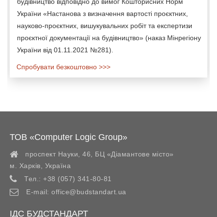
будівництво відповідно до вимог Кошторисних Норм
України «Настанова з визначення вартості проєктних,
науково-проєктних, вишукувальних робіт та експертизи
проєктної документації на будівництво» (наказ Мінрегіону
України від 01.11.2021 №281).
Спробувати безкоштовно >>>
ТОВ «Computer Logic Group»
проспект Науки, 46, БЦ «Діамантове місто»
м. Харків
,
Україна
Тел.:
+38 (057) 341-80-81
E-mail:
office@budstandart.ua
ІДС БУДСТАНДАРТ