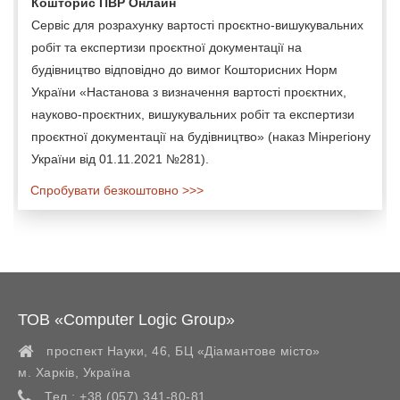
Кошторис ПВР Онлайн
Сервіс для розрахунку вартості проєктно-вишукувальних
робіт та експертизи проєктної документації на
будівництво відповідно до вимог Кошторисних Норм
України «Настанова з визначення вартості проєктних,
науково-проєктних, вишукувальних робіт та експертизи
проєктної документації на будівництво» (наказ Мінрегіону
України від 01.11.2021 №281).
Спробувати безкоштовно >>>
ТОВ «Computer Logic Group»
проспект Науки, 46, БЦ «Діамантове місто»
м. Харків
,
Україна
Тел.:
+38 (057) 341-80-81