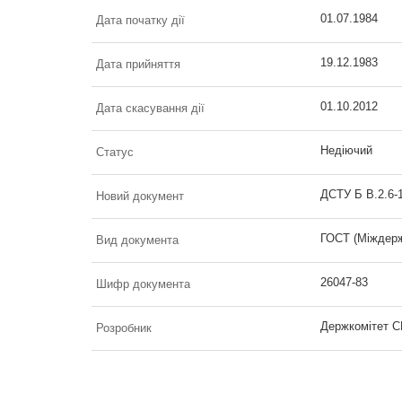
01.07.1984
Дата початку дії
19.12.1983
Дата прийняття
01.10.2012
Дата скасування дії
Недіючий
Статус
ДСТУ Б В.2.6-
Новий документ
ГОСТ (Міждерж
Вид документа
26047-83
Шифр документа
Держкомітет С
Розробник