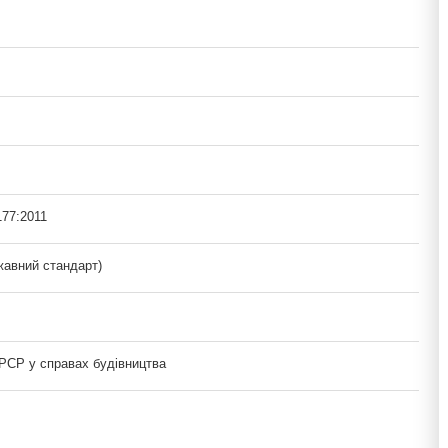
177:2011
авний стандарт)
РСР у справах будівництва