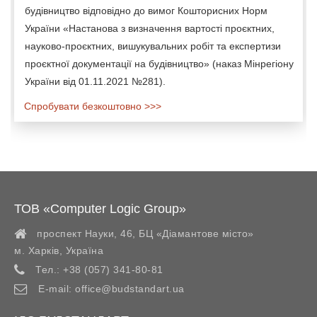
будівництво відповідно до вимог Кошторисних Норм
України «Настанова з визначення вартості проєктних,
науково-проєктних, вишукувальних робіт та експертизи
проєктної документації на будівництво» (наказ Мінрегіону
України від 01.11.2021 №281).
Спробувати безкоштовно >>>
ТОВ «Computer Logic Group»
проспект Науки, 46, БЦ «Діамантове місто»
м. Харків
,
Україна
Тел.:
+38 (057) 341-80-81
E-mail:
office@budstandart.ua