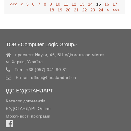
<<<
<
5
6
7
8
9
10
11
12
13
14
15
16
17
18
19
20
21
22
23
24
>
>>>
ТОВ «Computer Logic Group»
проспект Науки, 46, БЦ «Діамантове місто»
м. Харків
,
Україна
Тел.:
+38 (057) 341-80-81
E-mail:
office@budstandart.ua
ІДС БУДСТАНДАРТ
Каталог документів
БУДСТАНДАРТ Online
Можливості програми