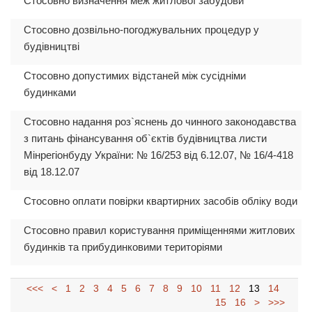
Стосовно визначення меж житлової забудови
Стосовно дозвільно-погоджувальних процедур у
будівництві
Стосовно допустимих відстаней між сусідніми
будинками
Стосовно надання роз`яснень до чинного законодавства
з питань фінансування об`єктів будівництва листи
Мінрегіонбуду України: № 16/253 від 6.12.07, № 16/4-418
від 18.12.07
Стосовно оплати повірки квартирних засобів обліку води
Стосовно правил користування приміщеннями житлових
будинків та прибудинковими територіями
<<<
<
1
2
3
4
5
6
7
8
9
10
11
12
13
14
15
16
>
>>>