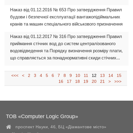
Наказ від 01.12.2016 № 653 Про затвердження Правил
будови і безпечної експлуатації вантажопідіймальних
кранів та машин спеціального військового призначення
Наказ від 01.12.2017 № 316 Про затвердження Правил
приймання стічних вод до систем централізованого
водовідведення та Порядку визначення розміру плати,
що справляється за понаднормативні скиди стічних...
<<<
<
2
3
4
5
6
7
8
9
10
11
12
13
14
15
16
17
18
19
20
21
>
>>>
ТОВ «Computer Logic Group»
проспект Науки, 46, БЦ «Діамантове місто»