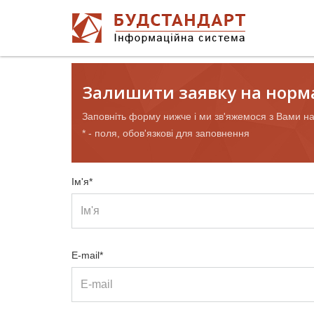
Залишити заявку на норм
Заповніть форму нижче і ми зв'яжемося з Вами н
* - поля, обов'язкові для заповнення
Ім'я*
E-mail*