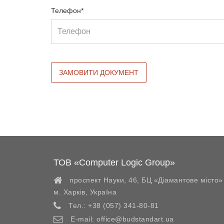
Телефон*
ТОВ «Computer Logic Group»
проспект Науки, 46, БЦ «Діамантове місто»
м. Харків
,
Україна
Тел.:
+38 (057) 341-80-81
E-mail:
office@budstandart.ua