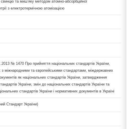
, свинцю та миш’яку методом атомно-абсорбційної
трії з електротермічною атомізацією
2.2013 № 1470 Про прийняття національних стандартів України,
х з міжнародними та європейськими стандартами, міждержавних
окументів як національних стандартів України, затвердження
тандартів України, змін до національних стандартів України та
іональних стандартів України і нормативних документів в Україні
ий Стандарт України)