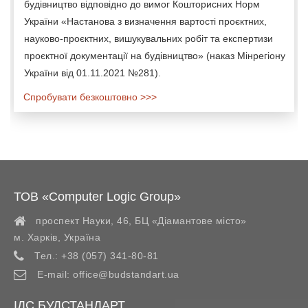
будівництво відповідно до вимог Кошторисних Норм
України «Настанова з визначення вартості проєктних,
науково-проєктних, вишукувальних робіт та експертизи
проєктної документації на будівництво» (наказ Мінрегіону
України від 01.11.2021 №281).
Спробувати безкоштовно >>>
ТОВ «Computer Logic Group»
проспект Науки, 46, БЦ «Діамантове місто»
м. Харків
,
Україна
Тел.:
+38 (057) 341-80-81
E-mail:
office@budstandart.ua
ІДС БУДСТАНДАРТ