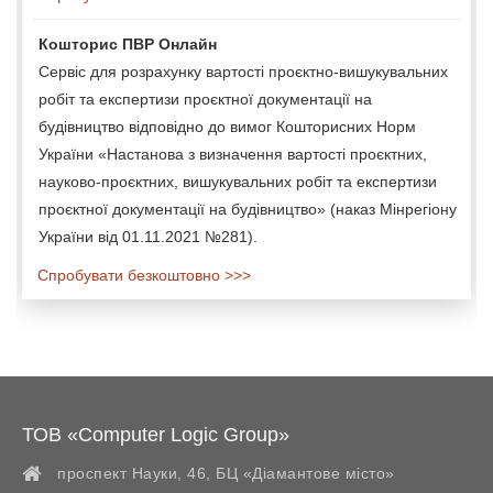
Кошторис ПВР Онлайн
Сервіс для розрахунку вартості проєктно-вишукувальних
робіт та експертизи проєктної документації на
будівництво відповідно до вимог Кошторисних Норм
України «Настанова з визначення вартості проєктних,
науково-проєктних, вишукувальних робіт та експертизи
проєктної документації на будівництво» (наказ Мінрегіону
України від 01.11.2021 №281).
Спробувати безкоштовно >>>
ТОВ «Computer Logic Group»
проспект Науки, 46, БЦ «Діамантове місто»