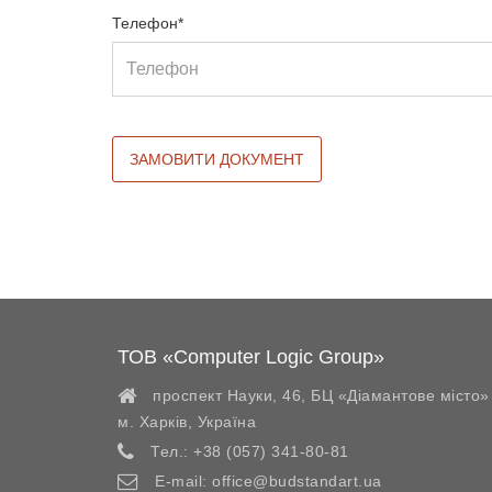
Телефон*
ТОВ «Computer Logic Group»
проспект Науки, 46, БЦ «Діамантове місто»
м. Харків
,
Україна
Тел.:
+38 (057) 341-80-81
E-mail:
office@budstandart.ua