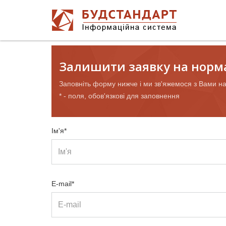
Залишити заявку на норм
Заповніть форму нижче і ми зв'яжемося з Вами н
* - поля, обов'язкові для заповнення
Ім'я*
E-mail*