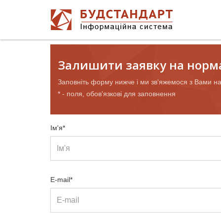
Залишити заявку на норм
Заповніть форму нижче і ми зв'яжемося з Вами н
* - поля, обов'язкові для заповнення
Ім'я*
E-mail*