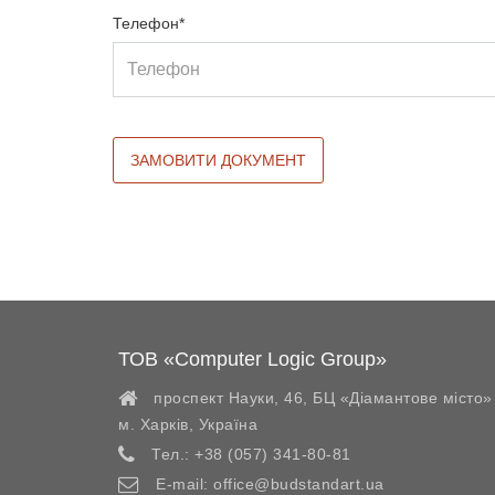
Телефон*
ТОВ «Computer Logic Group»
проспект Науки, 46, БЦ «Діамантове місто»
м. Харків
,
Україна
Тел.:
+38 (057) 341-80-81
E-mail:
office@budstandart.ua