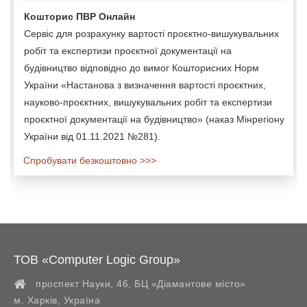
Кошторис ПВР Онлайн
Сервіс для розрахунку вартості проєктно-вишукувальних
робіт та експертизи проєктної документації на
будівництво відповідно до вимог Кошторисних Норм
України «Настанова з визначення вартості проєктних,
науково-проєктних, вишукувальних робіт та експертизи
проєктної документації на будівництво» (наказ Мінрегіону
України від 01.11.2021 №281).
Спробувати безкоштовно >>>
ТОВ «Computer Logic Group»
проспект Науки, 46, БЦ «Діамантове місто»
м. Харків
,
Україна